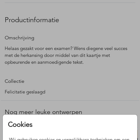
Productinformatie
Omschrijving
Helaas gezakt voor een examen? Wens diegene veel succes
met de herkansing door middel van dit kaartje met
opbeurende en aanmoedigende tekst.
Collectie
Felicitatie geslaagd
Nog meer leuke ontwerpen
Cookies
Wij gebruiken cookies en vergelijkbare technieken om een