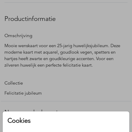
Productinformatie
Omschrijving
Mooie wenskaart voor een 25-jarig huwelijksjubileum. Deze
moderne kaart met aquarel, goudlook vegen, spetters en
hartjes heeft zwarte en goudkleurige accenten. Voor een
zilveren huwelijk een perfecte felicitatie kaart.
Collectie
Felicitatie jubileum
Nog meer leuke ontwerpen
Cookies