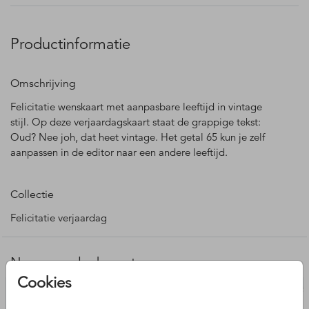
Productinformatie
Omschrijving
Felicitatie wenskaart met aanpasbare leeftijd in vintage
stijl. Op deze verjaardagskaart staat de grappige tekst:
Oud? Nee joh, dat heet vintage. Het getal 65 kun je zelf
aanpassen in de editor naar een andere leeftijd.
Collectie
Felicitatie verjaardag
Nog meer leuke ontwerpen
Cookies