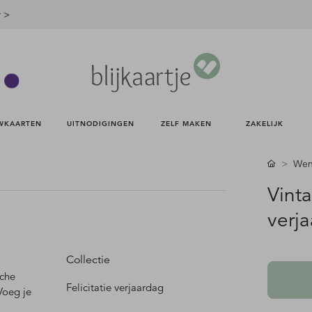
r >
WKAARTEN 
UITNODIGINGEN 
ZELF MAKEN 
ZAKELIJK 
Wen
Vinta
verj
Collectie
sche
Felicitatie verjaardag
Voeg je