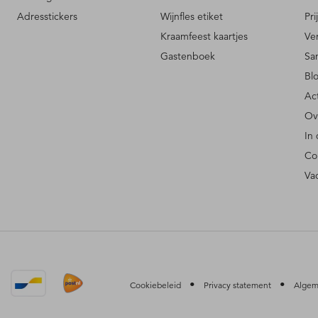
Adresstickers
Wijnfles etiket
Pri
Kraamfeest kaartjes
Ve
Gastenboek
Sa
Bl
Ac
Ov
In
Co
Va
•
•
Cookiebeleid
Privacy statement
Algem