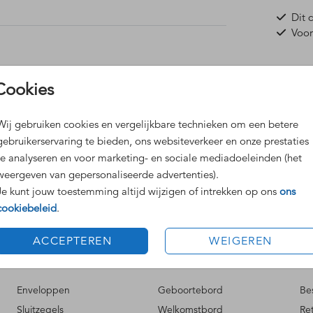
Dit 
Voor
Cookies
Wij gebruiken cookies en vergelijkbare technieken om een betere
Formaten
gebruikerservaring te bieden, ons websiteverkeer en onze prestaties
te analyseren en voor marketing- en sociale mediadoeleinden (het
weergeven van gepersonaliseerde advertenties).
Je kunt jouw toestemming altijd wijzigen of intrekken op ons
ons
cookiebeleid
.
ACCEPTEREN
WEIGEREN
MOOI VERSTUREN
PRODUCTEN
IN
Enveloppen
Geboortebord
Be
Sluitzegels
Welkomstbord
Re