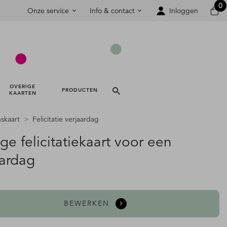
0
Onze service
Info & contact
Inloggen
OVERIGE 
PRODUCTEN 
KAARTEN 
skaart
Felicitatie verjaardag
ge felicitatiekaart voor een
aardag
BEWERKEN