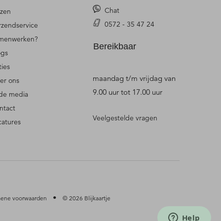
Chat
jzen
0572 - 35 47 24
rzendservice
menwerken?
Bereikbaar
ogs
ties
maandag t/m vrijdag van
er ons
9.00 uur tot 17.00 uur
 de media
ntact
Veelgestelde vragen
catures
•
ene voorwaarden
© 2026 Blijkaartje