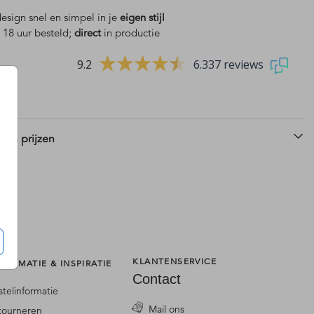
design snel en simpel in je
eigen stijl
 18 uur besteld;
direct
in productie
9.2
6.337 reviews
 en prijzen
KLANTENSERVICE
FORMATIE & INSPIRATIE
Contact
stelinformatie
Mail ons
tourneren