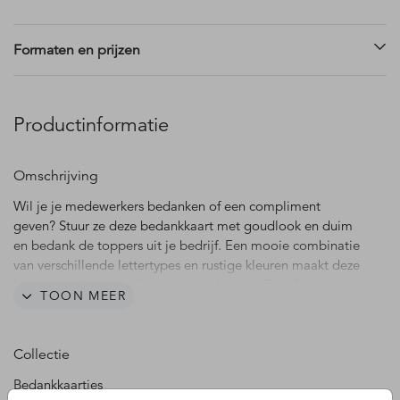
Formaten en prijzen
Productinformatie
Omschrijving
Wil je je medewerkers bedanken of een compliment
geven? Stuur ze deze bedankkaart met goudlook en duim
en bedank de toppers uit je bedrijf. Een mooie combinatie
van verschillende lettertypes en rustige kleuren maakt deze
kaart geschikt voor elke branche of sector. De afbeelding
TOON MEER
van het logo aan de binnenzijde dient als voorbeeld en
wordt niet gedrukt. Deze kun je verwijderen of plaats hier je
eigen logo overheen. Pas de kaart naar je eigen wensen
Collectie
aan. Hulp nodig? We helpen er graag bij.
Bedankkaartjes