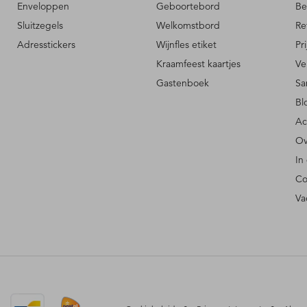
Enveloppen
Geboortebord
Be
Sluitzegels
Welkomstbord
Re
Adresstickers
Wijnfles etiket
Pr
Kraamfeest kaartjes
Ve
Gastenboek
Sa
Bl
Ac
Ov
In
Co
Va