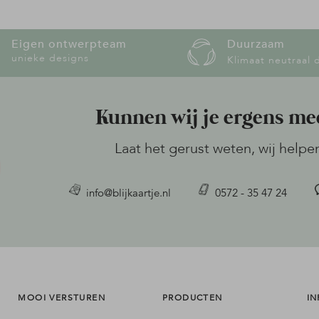
Eigen ontwerpteam
Duurzaam
unieke designs
Klimaat neutraal 
Kunnen wij je ergens me
Laat het gerust weten, wij helpe
info@blijkaartje.nl
0572 - 35 47 24
MOOI VERSTUREN
PRODUCTEN
IN