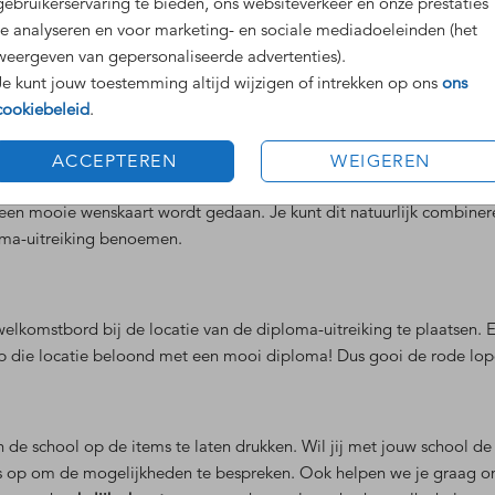
gebruikerservaring te bieden, ons websiteverkeer en onze prestaties
te analyseren en voor marketing- en sociale mediadoeleinden (het
weergeven van gepersonaliseerde advertenties).
erleuk aandenken aan de school en de leerlingen kunnen deze vol t
Je kunt jouw toestemming altijd wijzigen of intrekken op ons
ons
ten dat je geslaagd bent voor het eindexamen.
cookiebeleid
.
ACCEPTEREN
WEIGEREN
 op hebben gewacht na de vele jaren hard studeren: de diploma-uit
 een mooie wenskaart wordt gedaan. Je kunt dit natuurlijk combinere
loma-uitreiking benoemen.
elkomstbord bij de locatie van de diploma-uitreiking te plaatsen. 
op die locatie beloond met een mooi diploma! Dus gooi de rode lop
de school op de items te laten drukken. Wil jij met jouw school de 
 op om de mogelijkheden te bespreken. Ook helpen we je graag om