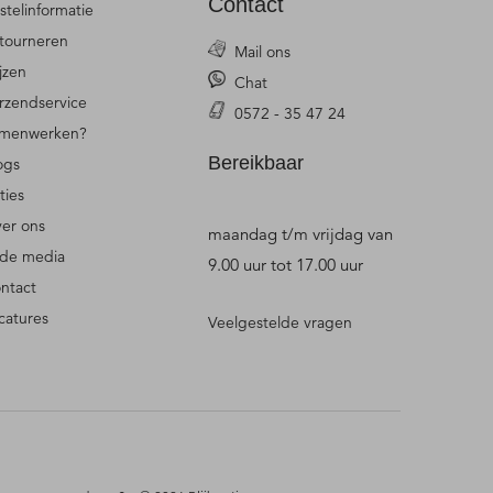
Contact
stelinformatie
tourneren
Mail ons
ijzen
Chat
rzendservice
0572 - 35 47 24
menwerken?
Bereikbaar
ogs
ties
er ons
maandag t/m vrijdag van
 de media
9.00 uur tot 17.00 uur
ntact
catures
Veelgestelde vragen