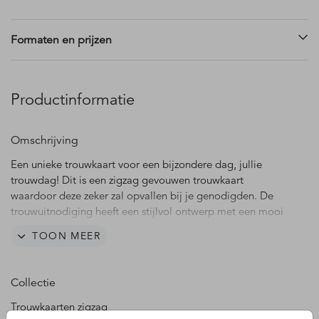
Formaten en prijzen
Productinformatie
Omschrijving
Een unieke trouwkaart voor een bijzondere dag, jullie
trouwdag! Dit is een zigzag gevouwen trouwkaart
waardoor deze zeker zal opvallen bij je genodigden. De
trouwuitnodiging heeft een stijlvol ontwerp met een mooi
geometrisch patroon. Kortom, deze drieluik trouwkaart met
TOON MEER
geometrisch patroon is de perfecte keuze voor koppels die
op zoek zijn naar een stijlvolle en unieke uitnodiging voor
hun trouwdag.
Collectie
Trouwkaarten zigzag