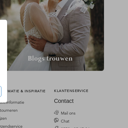
Blogs trouwen
KLANTENSERVICE
FORMATIE & INSPIRATIE
Contact
stelinformatie
tourneren
Mail ons
ijzen
Chat
rzendservice