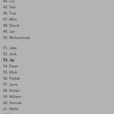
44. Lio
45. Ted
46. Ties
47. Milo
48. David
49. Jan
50. Mohammed
51. Jake
52. Jack
53. Jip
54. Dean
55. Mick
56. Fedde
57. Jurre
58. Nolan
59. Willem
60. Samuel
61. Melle