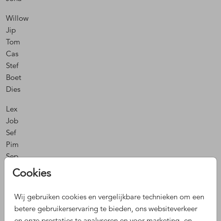
Willow
Jip
Tom
Cas
Stef
Boet
Dies
Lex
Job
Sef
Pim
Sep
Nox
Cookies
Joa
Wij gebruiken cookies en vergelijkbare technieken om een
Stoere jongensnaam
betere gebruikerservaring te bieden, ons websiteverkeer
en onze prestaties te analyseren en voor marketing- en