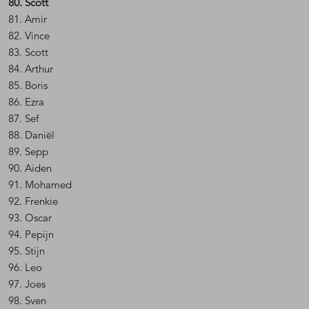
80. Scott
81. Amir
82. Vince
83. Scott
84. Arthur
85. Boris
86. Ezra
87. Sef
88. Daniël
89. Sepp
90. Aiden
91. Mohamed
92. Frenkie
93. Oscar
94. Pepijn
95. Stijn
96. Leo
97. Joes
98. Sven