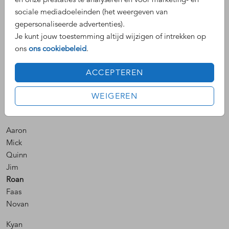
Een stoere jongensnaam is natuurlijk leuk om aan een jongetje
sociale mediadoeleinden (het weergeven van
mee te geven. Lees hieronder de populairste opties en wie weet
gepersonaliseerde advertenties).
staat er straks een stoere naam op jullie geboortekaartje!
Je kunt jouw toestemming altijd wijzigen of intrekken op
ons
ons cookiebeleid
.
Raf
Boas
ACCEPTEREN
Davey
Boris
WEIGEREN
Jax
Duco
Aaron
Mick
Quinn
Jim
Roan
Faas
Novan
Kyan