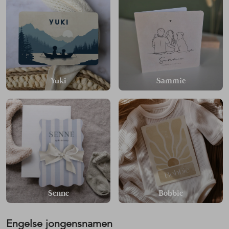
Yuki
Sammie
Senne
Bobbie
Engelse jongensnamen