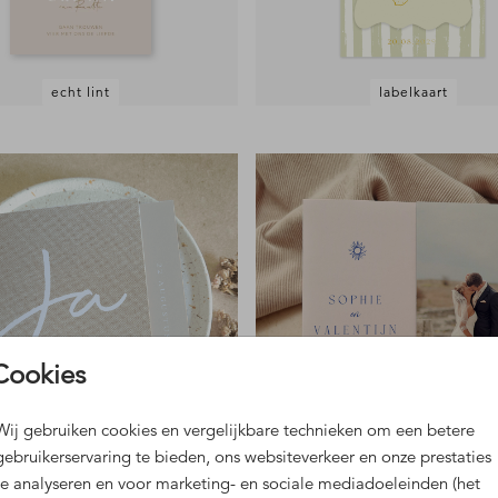
echt lint
labelkaart
Cookies
Wij gebruiken cookies en vergelijkbare technieken om een betere
gebruikerservaring te bieden, ons websiteverkeer en onze prestaties
foliedruk
luikvouw
te analyseren en voor marketing- en sociale mediadoeleinden (het