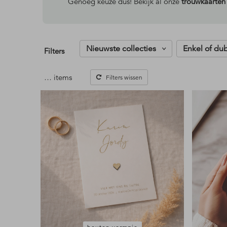
Genoeg keuze dus! Bekijk al onze
trouwkaarten
Nieuwste collecties
Enkel of du
Filters
…
items
Filters wissen