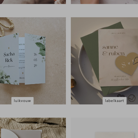
luikvouw
labelkaart