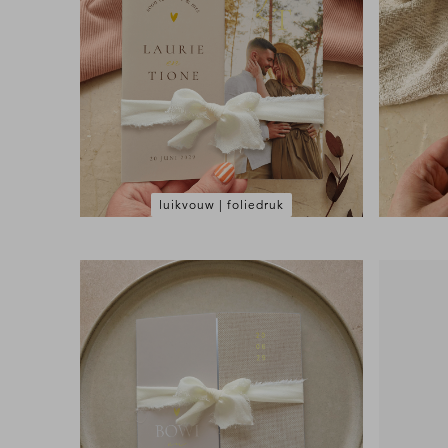
luikvouw | foliedruk