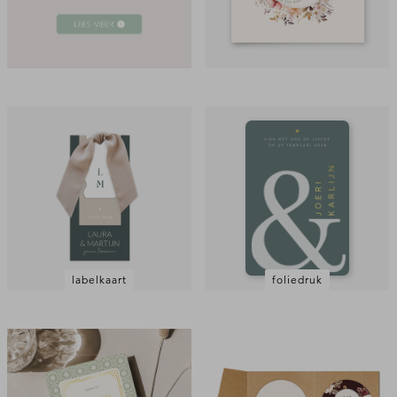
labelkaart
foliedruk