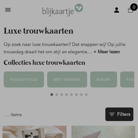
0
Luxe trouwkaarten
Op zoek naar luxe trouwkaarten? Dat snappen wij! Op jullie
trouwdag draait het om stijl en elegantie.
...
+ Meer lezen
Collecties luxe trouwkaarten
POCKETFOLD
MET INSTEEK
NIEUW
FOLI
Filters
…
items