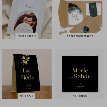
insteekkaart
pocketfold staand
foliedruk
foliedruk