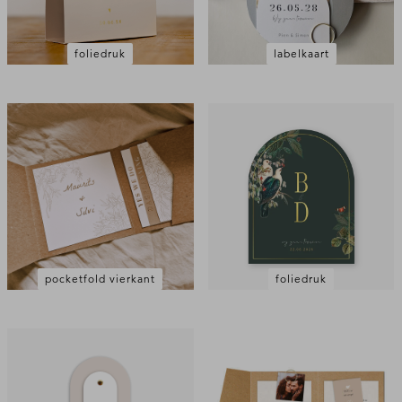
foliedruk
labelkaart
pocketfold vierkant
foliedruk