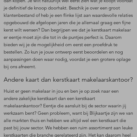
dan kopen. Je wilt natuurlijk wel eerst zien wat je koopt voordat
je definitief de knoop doorhakt. Beschik je over een groot
klantenbestand of heb je een flinke lijst aan waardevolle relaties
opgebouwd de afgelopen jaren die je allemaal graag een fijne
kerst wilt wensen? Dan begrijpen we dat je kerstkaart makelaar
er eentje moet zijn die tot in de puntjes perfect is. Daarom
bieden wij je de mogelijkheid om eerst een proefdruk te
bestellen. Zo kun je jouw ontwerp eerst beoordelen en nog
aanpassingen doen waar nodig, voordat je een grotere oplage
bij ons afneemt.
Andere kaart dan kerstkaart makelaarskantoor?
Huist er geen makelaar in jou en ben je op zoek naar een
andere zakelijke kerstkaart dan een kerstkaart
makelaarskantoor? Eentje die aansluit bij de sector waarin jij
werkzaam bent? Geen probleem, want bij Blijkaartje zijn we van
alle markten thuis en hebben we altijd wel een kerstkaart die
past bij jouw sector. We hebben een ruim assortiment aan leuke
kerstkaarten die branche gerelateerd zijn. Het kan daarom heel