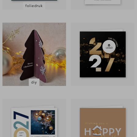
foliedruk
diy