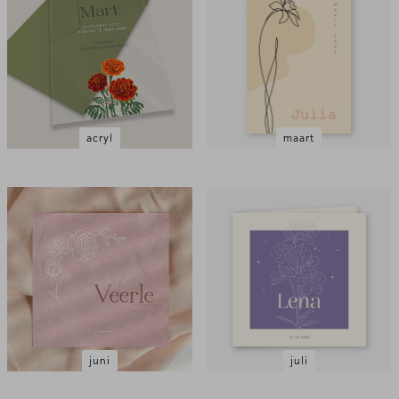
acryl
maart
juni
juli