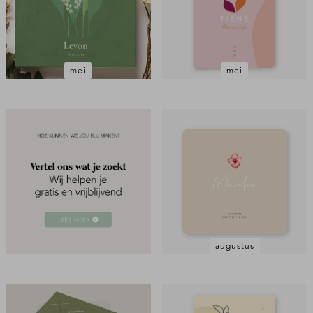
mei
mei
augustus