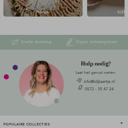
Nieuw
Silh
Snelle levering
Eigen ontwerpteam
Hulp nodig?
Laat het gerust weten.
info@blijkaartje.nl
0572 - 35 47 24
POPULAIRE COLLECTIES