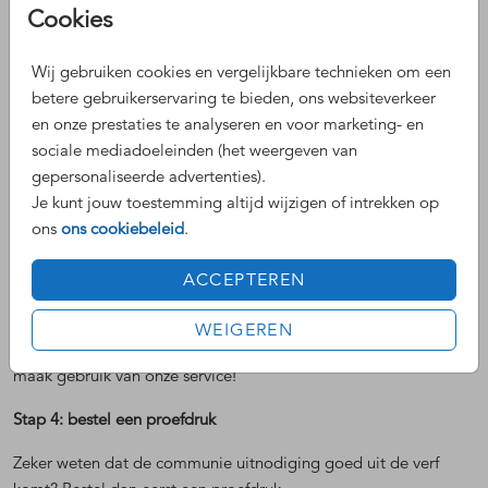
Cookies
zetten.
• De indeling van tekstblokken veranderen/teksten aanpassen.
Bekijk hiervoor ook zeker even de communie tekst inspiratie
Wij gebruiken cookies en vergelijkbare technieken om een
hieronder.
betere gebruikerservaring te bieden, ons websiteverkeer
en onze prestaties te analyseren en voor marketing- en
Stap 3: check en controle
sociale mediadoeleinden (het weergeven van
gepersonaliseerde advertenties).
Controleer de volgende punten:
Je kunt jouw toestemming altijd wijzigen of intrekken op
• Spelfouten
ons
ons cookiebeleid
.
• Datum en tijd
• Adresgegevens
ACCEPTEREN
• RSVP-contactinformatie
WEIGEREN
Tip: laat één van onze blije medewerkers met je meekijken en
maak gebruik van onze service!
Stap 4: bestel een proefdruk
Zeker weten dat de communie uitnodiging goed uit de verf