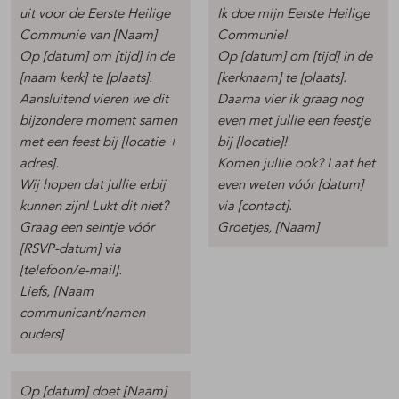
uit voor de Eerste Heilige
Ik doe mijn Eerste Heilige
Communie van [Naam]
Communie!
Op [datum] om [tijd] in de
Op [datum] om [tijd] in de
[naam kerk] te [plaats].
[kerknaam] te [plaats].
Aansluitend vieren we dit
Daarna vier ik graag nog
bijzondere moment samen
even met jullie een feestje
met een feest bij [locatie +
bij [locatie]!
adres].
Komen jullie ook? Laat het
Wij hopen dat jullie erbij
even weten vóór [datum]
kunnen zijn! Lukt dit niet?
via [contact].
Graag een seintje vóór
Groetjes, [Naam]
[RSVP-datum] via
[telefoon/e-mail].
Liefs, [Naam
communicant/namen
ouders]
Op [datum] doet [Naam]