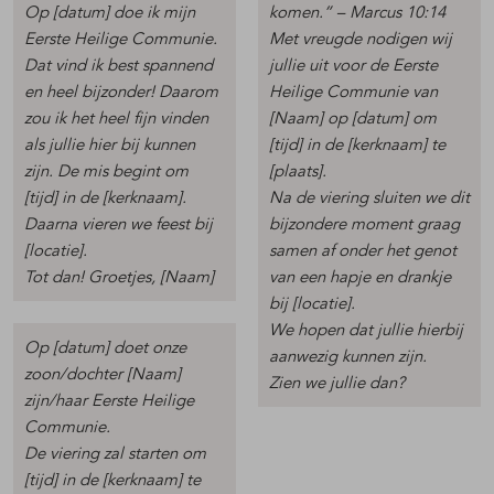
Op [datum] doe ik mijn
komen.” – Marcus 10:14
Eerste Heilige Communie.
Met vreugde nodigen wij
Dat vind ik best spannend
jullie uit voor de Eerste
en heel bijzonder! Daarom
Heilige Communie van
zou ik het heel fijn vinden
[Naam] op [datum] om
als jullie hier bij kunnen
[tijd] in de [kerknaam] te
zijn. De mis begint om
[plaats].
[tijd] in de [kerknaam].
Na de viering sluiten we dit
Daarna vieren we feest bij
bijzondere moment graag
[locatie].
samen af onder het genot
Tot dan! Groetjes, [Naam]
van een hapje en drankje
bij [locatie].
We hopen dat jullie hierbij
Op [datum] doet onze
aanwezig kunnen zijn.
zoon/dochter [Naam]
Zien we jullie dan?
zijn/haar Eerste Heilige
Communie.
De viering zal starten om
[tijd] in de [kerknaam] te