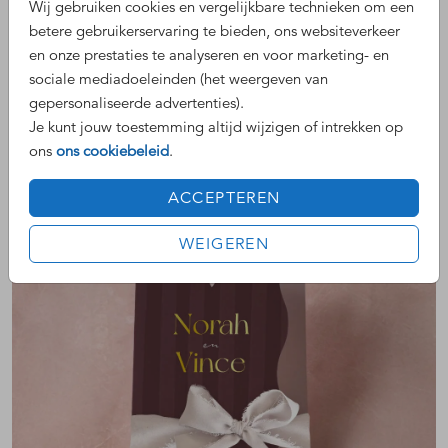
Wij gebruiken cookies en vergelijkbare technieken om een
- Zonder speciale bedrukking
betere gebruikerservaring te bieden, ons websiteverkeer
- Papiersoort: natuurkarton
en onze prestaties te analyseren en voor marketing- en
- Formaat: 11 x 17 cm
sociale mediadoeleinden (het weergeven van
gepersonaliseerde advertenties).
o € 154,- excl. envelop
Je kunt jouw toestemming altijd wijzigen of intrekken op
o € 181,- incl. envelop “metallic beige”
ons
ons cookiebeleid
.
ACCEPTEREN
WEIGEREN