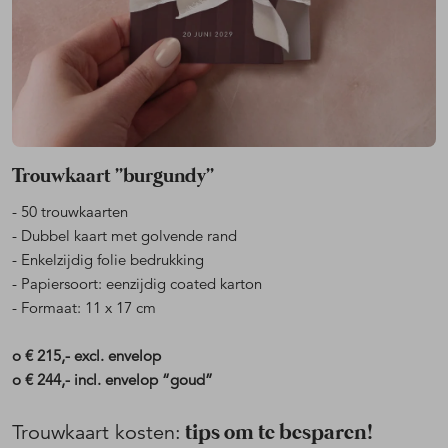
Trouwkaart ''burgundy''
- 50 trouwkaarten
- Dubbel kaart met golvende rand
- Enkelzijdig folie bedrukking
- Papiersoort: eenzijdig coated karton
- Formaat: 11 x 17 cm
o € 215,- excl. envelop
o € 244,- incl. envelop “goud”
tips om te besparen!
Trouwkaart kosten: